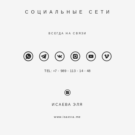
С
О Ц И А Л Ь Н Ы Е С Е Т И
ВСЕГДА НА СВЯЗИ
TEL: +7 - 989 - 113 - 14 - 48
ИСАЕВА ЭЛЯ
www.i
saeva.me