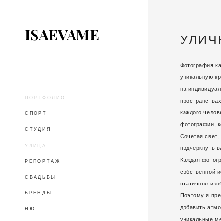
ISAEVAME
УЛИЧ
Фотография ка
уникальную кр
на индивидуал
ПОРТФОЛИО
пространствах
каждого челов
СПОРТ
фотографии, к
СТУДИЯ
Сочетая свет,
УЛИЦА
подчеркнуть в
Каждая фотогр
РЕПОРТАЖ
собственной и
СВАДЬБЫ
статичное изо
БРЕНДЫ
Поэтому я пре
добавить атмо
НЮ
уникальные ме