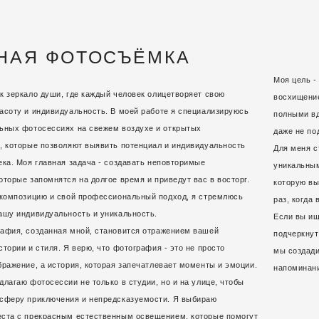
НАЯ ФОТОСЪЁМКА
Моя цель -
к зеркало души, где каждый человек олицетворяет свою
восхищени
асоту и индивидуальность. В моей работе я специализируюсь
полными вд
ьных фотосессиях на свежем воздухе и открытых
даже не по
, которые позволяют выявить потенциал и индивидуальность
Для меня с
ека. Моя главная задача - создавать неповторимые
уникальным
оторые запомнятся на долгое время и приведут вас в восторг.
которую вы
 композицию и свой профессиональный подход, я стремлюсь
раз, когда
ашу индивидуальность и уникальность.
Если вы ищ
афия, созданная мной, становится отражением вашей
подчеркнут
стории и стиля. Я верю, что фотография - это не просто
мы создади
бражение, а история, которая запечатлевает моменты и эмоции.
напоминани
длагаю фотосессии не только в студии, но и на улице, чтобы
сферу приключения и непредсказуемости. Я выбираю
ста с прекрасным естественным освещением, которые помогут