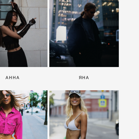
АННА
ЯНА