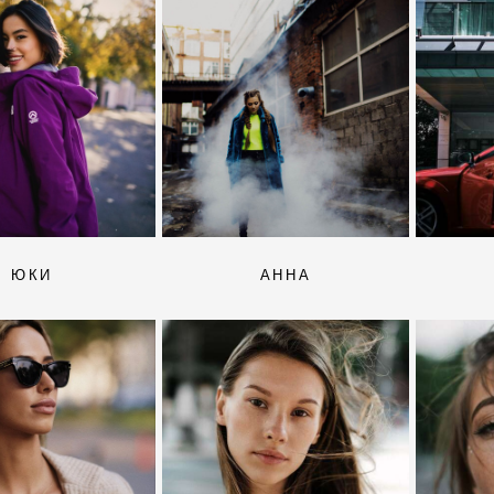
ЮКИ
АННА